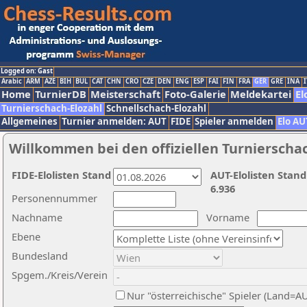
Logged on: Gast
Arabic
ARM
AZE
BIH
BUL
CAT
CHN
CRO
CZE
DEN
ENG
ESP
FAI
FIN
FRA
GER
GRE
INA
I
Home
TurnierDB
Meisterschaft
Foto-Galerie
Meldekartei
El
Turnierschach-Elozahl
Schnellschach-Elozahl
Allgemeines
Turnier anmelden: AUT
FIDE
Spieler anmelden
Elo AU
Willkommen bei den offiziellen Turnierscha
FIDE-Elolisten Stand
AUT-Elolisten Stand
6.936
Personennummer
Nachname
Vorname
Ebene
Bundesland
Spgem./Kreis/Verein
Nur "österreichische" Spieler (Land=A