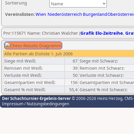
Sortierung
Vereinslisten:
Wien
Niederösterreich
Burgenland
Oberösterrei
Pnr:115671 Name: Christian Walcher (
Grafik Elo-Zeitreihe
,
Graf
Alle Partien ab Eloliste 1. Juli 2006
Siege mit Weiß:
67
Siege mit Schwarz:
Remisen mit Weiß:
39
Remisen mit Schwarz:
Verluste mit Weiß:
50
Verluste mit Schwarz:
Gesamtpartien mit Weiß:
156
Gesamtpartien mit Schwar
Gesamt % mit Weiß:
55,4
Gesamt % mit Schwarz:
Der Schachturnier-Ergebnis-Server
© 2006-2026 Heinz Herzog
, CMS
Impressum / Nutzungsbedingungen