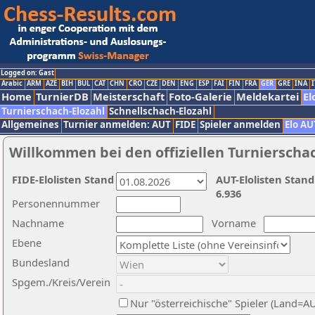
Logged on: Gast
Arabic
ARM
AZE
BIH
BUL
CAT
CHN
CRO
CZE
DEN
ENG
ESP
FAI
FIN
FRA
GER
GRE
INA
I
Home
TurnierDB
Meisterschaft
Foto-Galerie
Meldekartei
El
Turnierschach-Elozahl
Schnellschach-Elozahl
Allgemeines
Turnier anmelden: AUT
FIDE
Spieler anmelden
Elo AU
Willkommen bei den offiziellen Turnierscha
FIDE-Elolisten Stand
AUT-Elolisten Stand
6.936
Personennummer
Nachname
Vorname
Ebene
Bundesland
Spgem./Kreis/Verein
Nur "österreichische" Spieler (Land=A