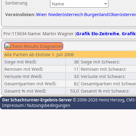
Sortierung
Vereinslisten:
Wien
Niederösterreich
Burgenland
Oberösterrei
Pnr:115634 Name: Martin Wagner (
Grafik Elo-Zeitreihe
,
Grafik
Alle Partien ab Eloliste 1. Juli 2006
Siege mit Weiß:
38
Siege mit Schwarz:
Remisen mit Weiß:
11
Remisen mit Schwarz:
Verluste mit Weiß:
33
Verluste mit Schwarz:
Gesamtpartien mit Weiß:
82
Gesamtpartien mit Schwar
Gesamt % mit Weiß:
53,0
Gesamt % mit Schwarz:
Der Schachturnier-Ergebnis-Server
© 2006-2026 Heinz Herzog
, CMS
Impressum / Nutzungsbedingungen