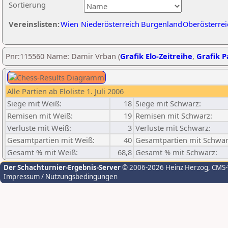
Sortierung
Vereinslisten:
Wien
Niederösterreich
Burgenland
Oberösterrei
Pnr:115560 Name: Damir Vrban (
Grafik Elo-Zeitreihe
,
Grafik Pa
Alle Partien ab Eloliste 1. Juli 2006
Siege mit Weiß:
18
Siege mit Schwarz:
Remisen mit Weiß:
19
Remisen mit Schwarz:
Verluste mit Weiß:
3
Verluste mit Schwarz:
Gesamtpartien mit Weiß:
40
Gesamtpartien mit Schwar
Gesamt % mit Weiß:
68,8
Gesamt % mit Schwarz:
Der Schachturnier-Ergebnis-Server
© 2006-2026 Heinz Herzog
, CMS
Impressum / Nutzungsbedingungen