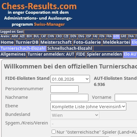
Logged on: Gast
Arabic
ARM
AZE
BIH
BUL
CAT
CHN
CRO
CZE
DEN
ENG
ESP
FAI
FIN
FRA
GER
GRE
INA
I
Home
TurnierDB
Meisterschaft
Foto-Galerie
Meldekartei
El
Turnierschach-Elozahl
Schnellschach-Elozahl
Allgemeines
Turnier anmelden: AUT
FIDE
Spieler anmelden
Elo AU
Willkommen bei den offiziellen Turnierscha
FIDE-Elolisten Stand
AUT-Elolisten Stand
6.936
Personennummer
Nachname
Vorname
Ebene
Bundesland
Spgem./Kreis/Verein
Nur "österreichische" Spieler (Land=A