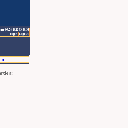
ime 09.08.2026 13:10:39
Login
Logout
artien: