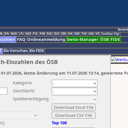
Servert
TA
JPN
MKD
LTU
NED
POL
POR
ROU
RUS
SRB
SVK
SWE
TUR
UKR
VIE
FontSize:11pt
ozahlen
FAQ
Onlineanmeldung
Swiss-Manager
ÖSB
FIDE
T
Elo Vorschau
Elo FIDE
ch-Elozahlen des ÖSB
 01.07.2026, letzte Änderung am 11.07.2026 13:14, gewertete P
Kategorie
Geschlecht
Spielberechtigung
Top 100
UT)