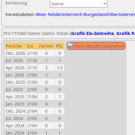
Sortierung
Vereinslisten:
Wien
Niederösterreich
Burgenland
Oberösterrei
Pnr:115560 Name: Damir Vrban (
Grafik Elo-Zeitreihe
,
Grafik Pa
Periode
Elo
Partien
Pkt.
Okt. 2026
2118
0
0
Jul. 2026
2118
1
1
Apr. 2026
2110
2
1,5
Jan. 2026
2109
2
1
Okt. 2025
2106
0
0
Jul. 2025
2106
0
0
Apr. 2025
2106
2
1
Jan. 2025
2104
0
0
Okt. 2024
2104
0
0
Jul. 2024
2104
0
0
Apr. 2024
2104
0
0
Jan. 2024
2104
1
1