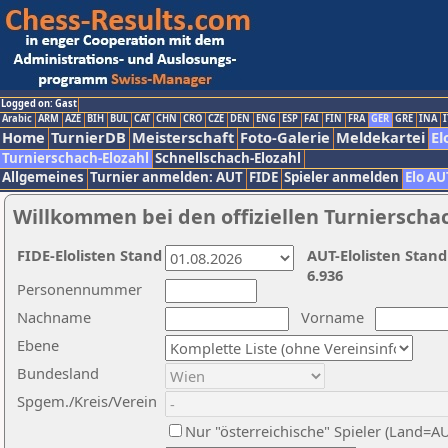
Logged on: Gast
Arabic
ARM
AZE
BIH
BUL
CAT
CHN
CRO
CZE
DEN
ENG
ESP
FAI
FIN
FRA
GER
GRE
INA
I
Home
TurnierDB
Meisterschaft
Foto-Galerie
Meldekartei
El
Turnierschach-Elozahl
Schnellschach-Elozahl
Allgemeines
Turnier anmelden: AUT
FIDE
Spieler anmelden
Elo AU
Willkommen bei den offiziellen Turnierscha
FIDE-Elolisten Stand
AUT-Elolisten Stand
6.936
Personennummer
Nachname
Vorname
Ebene
Bundesland
Spgem./Kreis/Verein
Nur "österreichische" Spieler (Land=A