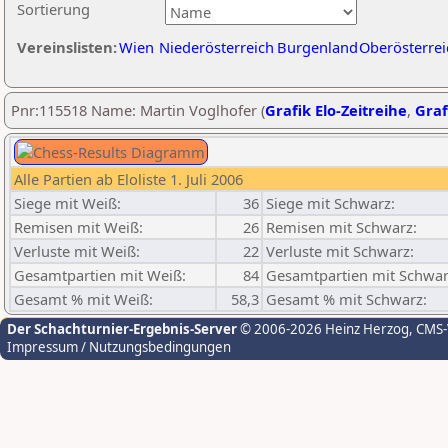
Sortierung
Vereinslisten:
Wien
Niederösterreich
Burgenland
Oberösterrei
Pnr:115518 Name: Martin Voglhofer (
Grafik Elo-Zeitreihe
,
Graf
Alle Partien ab Eloliste 1. Juli 2006
Siege mit Weiß:
36
Siege mit Schwarz:
Remisen mit Weiß:
26
Remisen mit Schwarz:
Verluste mit Weiß:
22
Verluste mit Schwarz:
Gesamtpartien mit Weiß:
84
Gesamtpartien mit Schwar
Gesamt % mit Weiß:
58,3
Gesamt % mit Schwarz:
Der Schachturnier-Ergebnis-Server
© 2006-2026 Heinz Herzog
, CMS
Impressum / Nutzungsbedingungen