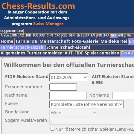
Logged on: Gast
Arabic
ARM
AZE
BIH
BUL
CAT
CHN
CRO
CZE
DEN
ENG
ESP
FAI
FIN
FRA
GER
GRE
INA
I
Home
TurnierDB
Meisterschaft
Foto-Galerie
Meldekartei
El
Turnierschach-Elozahl
Schnellschach-Elozahl
Allgemeines
Turnier anmelden: AUT
FIDE
Spieler anmelden
Elo AU
Willkommen bei den offiziellen Turnierscha
FIDE-Elolisten Stand
AUT-Elolisten Stand
6.936
Personennummer
Nachname
Vorname
Ebene
Bundesland
Spgem./Kreis/Verein
Nur "österreichische" Spieler (Land=A