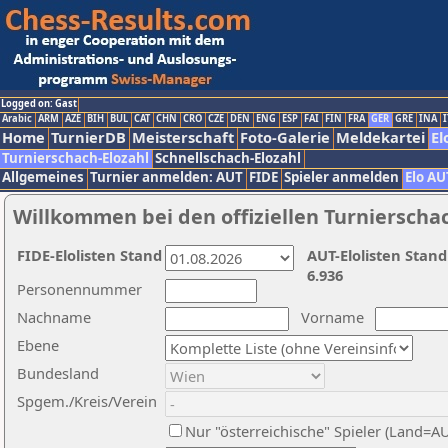
Logged on: Gast
Arabic
ARM
AZE
BIH
BUL
CAT
CHN
CRO
CZE
DEN
ENG
ESP
FAI
FIN
FRA
GER
GRE
INA
I
Home
TurnierDB
Meisterschaft
Foto-Galerie
Meldekartei
El
Turnierschach-Elozahl
Schnellschach-Elozahl
Allgemeines
Turnier anmelden: AUT
FIDE
Spieler anmelden
Elo AU
Willkommen bei den offiziellen Turnierscha
FIDE-Elolisten Stand
AUT-Elolisten Stand
6.936
Personennummer
Nachname
Vorname
Ebene
Bundesland
Spgem./Kreis/Verein
Nur "österreichische" Spieler (Land=A