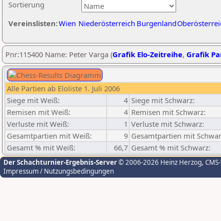
Sortierung
Vereinslisten:
Wien
Niederösterreich
Burgenland
Oberösterrei
Pnr:115400 Name: Peter Varga (
Grafik Elo-Zeitreihe
,
Grafik Par
Alle Partien ab Eloliste 1. Juli 2006
Siege mit Weiß:
4
Siege mit Schwarz:
Remisen mit Weiß:
4
Remisen mit Schwarz:
Verluste mit Weiß:
1
Verluste mit Schwarz:
Gesamtpartien mit Weiß:
9
Gesamtpartien mit Schwar
Gesamt % mit Weiß:
66,7
Gesamt % mit Schwarz:
Der Schachturnier-Ergebnis-Server
© 2006-2026 Heinz Herzog
, CMS
Impressum / Nutzungsbedingungen