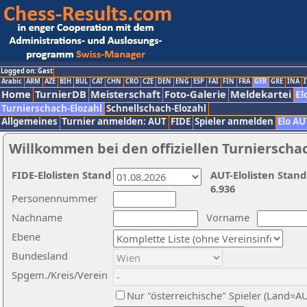
Logged on: Gast
Arabic
ARM
AZE
BIH
BUL
CAT
CHN
CRO
CZE
DEN
ENG
ESP
FAI
FIN
FRA
GER
GRE
INA
I
Home
TurnierDB
Meisterschaft
Foto-Galerie
Meldekartei
El
Turnierschach-Elozahl
Schnellschach-Elozahl
Allgemeines
Turnier anmelden: AUT
FIDE
Spieler anmelden
Elo AU
Willkommen bei den offiziellen Turnierscha
FIDE-Elolisten Stand
AUT-Elolisten Stand
6.936
Personennummer
Nachname
Vorname
Ebene
Bundesland
Spgem./Kreis/Verein
Nur "österreichische" Spieler (Land=A