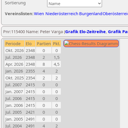
Sortierung
Vereinslisten:
Wien
Niederösterreich
Burgenland
Oberösterrei
Pnr:115400 Name: Peter Varga (
Grafik Elo-Zeitreihe
,
Grafik Par
Periode
Elo
Partien
Pkt.
Okt. 2026
2348
0
0
Jul. 2026
2348
2
1,5
Apr. 2026
2348
8
4,5
Jan. 2026
2355
4
2
Okt. 2025
2354
2
2
Jul. 2007
2415
0
0
Jan. 2007
2415
0
0
Jul. 2006
2415
0
0
Jan. 2006
2415
0
0
Jul. 2005
2421
0
0
Jan. 2005
2491
0
0
Jul. 2004
2491
4
2