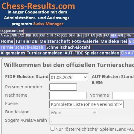
Logged on: Gast
Arabic
ARM
AZE
BIH
BUL
CAT
CHN
CRO
CZE
DEN
ENG
ESP
FAI
FIN
FRA
GER
GRE
INA
I
Home
TurnierDB
Meisterschaft
Foto-Galerie
Meldekartei
El
Turnierschach-Elozahl
Schnellschach-Elozahl
Allgemeines
Turnier anmelden: AUT
FIDE
Spieler anmelden
Elo AU
Willkommen bei den offiziellen Turnierscha
FIDE-Elolisten Stand
AUT-Elolisten Stand
6.936
Personennummer
Nachname
Vorname
Ebene
Bundesland
Spgem./Kreis/Verein
Nur "österreichische" Spieler (Land=A