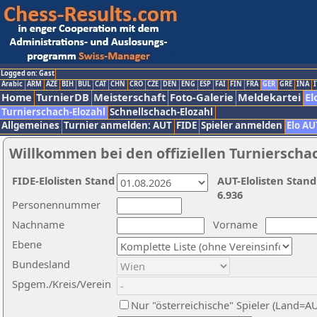
Logged on: Gast
Arabic
ARM
AZE
BIH
BUL
CAT
CHN
CRO
CZE
DEN
ENG
ESP
FAI
FIN
FRA
GER
GRE
INA
I
Home
TurnierDB
Meisterschaft
Foto-Galerie
Meldekartei
El
Turnierschach-Elozahl
Schnellschach-Elozahl
Allgemeines
Turnier anmelden: AUT
FIDE
Spieler anmelden
Elo AU
Willkommen bei den offiziellen Turnierscha
FIDE-Elolisten Stand
AUT-Elolisten Stand
6.936
Personennummer
Nachname
Vorname
Ebene
Bundesland
Spgem./Kreis/Verein
Nur "österreichische" Spieler (Land=A