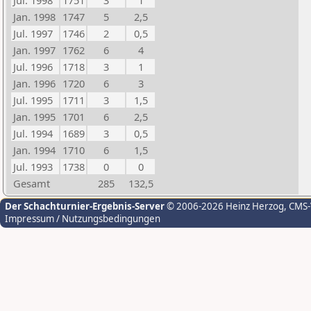
Jul. 1998
1751
3
1
Jan. 1998
1747
5
2,5
Jul. 1997
1746
2
0,5
Jan. 1997
1762
6
4
Jul. 1996
1718
3
1
Jan. 1996
1720
6
3
Jul. 1995
1711
3
1,5
Jan. 1995
1701
6
2,5
Jul. 1994
1689
3
0,5
Jan. 1994
1710
6
1,5
Jul. 1993
1738
0
0
Gesamt
285
132,5
Der Schachturnier-Ergebnis-Server
© 2006-2026 Heinz Herzog
, CMS
Impressum / Nutzungsbedingungen