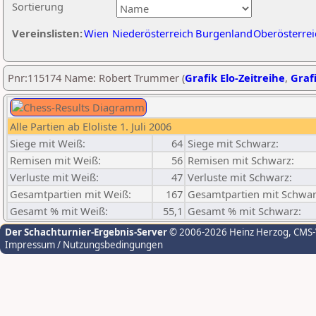
Sortierung
Vereinslisten:
Wien
Niederösterreich
Burgenland
Oberösterrei
Pnr:115174 Name: Robert Trummer (
Grafik Elo-Zeitreihe
,
Grafi
Alle Partien ab Eloliste 1. Juli 2006
Siege mit Weiß:
64
Siege mit Schwarz:
Remisen mit Weiß:
56
Remisen mit Schwarz:
Verluste mit Weiß:
47
Verluste mit Schwarz:
Gesamtpartien mit Weiß:
167
Gesamtpartien mit Schwar
Gesamt % mit Weiß:
55,1
Gesamt % mit Schwarz:
Der Schachturnier-Ergebnis-Server
© 2006-2026 Heinz Herzog
, CMS
Impressum / Nutzungsbedingungen