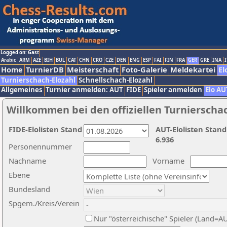
Logged on: Gast
Arabic
ARM
AZE
BIH
BUL
CAT
CHN
CRO
CZE
DEN
ENG
ESP
FAI
FIN
FRA
GER
GRE
INA
I
Home
TurnierDB
Meisterschaft
Foto-Galerie
Meldekartei
El
Turnierschach-Elozahl
Schnellschach-Elozahl
Allgemeines
Turnier anmelden: AUT
FIDE
Spieler anmelden
Elo AU
Willkommen bei den offiziellen Turnierscha
FIDE-Elolisten Stand
AUT-Elolisten Stand
6.936
Personennummer
Nachname
Vorname
Ebene
Bundesland
Spgem./Kreis/Verein
Nur "österreichische" Spieler (Land=A