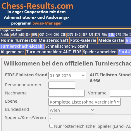
Logged on: Gast
Arabic
ARM
AZE
BIH
BUL
CAT
CHN
CRO
CZE
DEN
ENG
ESP
FAI
FIN
FRA
GER
GRE
INA
I
Home
TurnierDB
Meisterschaft
Foto-Galerie
Meldekartei
El
Turnierschach-Elozahl
Schnellschach-Elozahl
Allgemeines
Turnier anmelden: AUT
FIDE
Spieler anmelden
Elo AU
Willkommen bei den offiziellen Turnierscha
FIDE-Elolisten Stand
AUT-Elolisten Stand
6.936
Personennummer
Nachname
Vorname
Ebene
Bundesland
Spgem./Kreis/Verein
Nur "österreichische" Spieler (Land=A