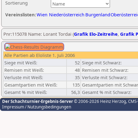
Sortierung
Vereinslisten:
Wien
Niederösterreich
Burgenland
Oberösterrei
Pnr:115078 Name: Lorant Tordai (
Grafik Elo-Zeitreihe
,
Grafik P
Alle Partien ab Eloliste 1. Juli 2006
Siege mit Weiß:
52
Siege mit Schwarz:
Remisen mit Weiß:
48
Remisen mit Schwarz:
Verluste mit Weiß:
35
Verluste mit Schwarz:
Gesamtpartien mit Weiß:
135
Gesamtpartien mit Schwar
Gesamt % mit Weiß:
56,3
Gesamt % mit Schwarz:
Der Schachturnier-Ergebnis-Server
© 2006-2026 Heinz Herzog
, CMS
Impressum / Nutzungsbedingungen