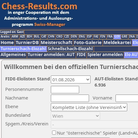
Logged on: Gast
Arabic
ARM
AZE
BIH
BUL
CAT
CHN
CRO
CZE
DEN
ENG
ESP
FAI
FIN
FRA
GER
GRE
INA
I
Home
TurnierDB
Meisterschaft
Foto-Galerie
Meldekartei
El
Turnierschach-Elozahl
Schnellschach-Elozahl
Allgemeines
Turnier anmelden: AUT
FIDE
Spieler anmelden
Elo AU
Willkommen bei den offiziellen Turnierscha
FIDE-Elolisten Stand
AUT-Elolisten Stand
6.936
Personennummer
Nachname
Vorname
Ebene
Bundesland
Spgem./Kreis/Verein
Nur "österreichische" Spieler (Land=A