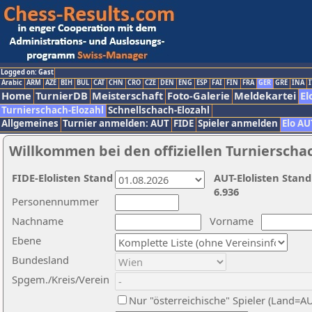
Logged on: Gast
Arabic
ARM
AZE
BIH
BUL
CAT
CHN
CRO
CZE
DEN
ENG
ESP
FAI
FIN
FRA
GER
GRE
INA
I
Home
TurnierDB
Meisterschaft
Foto-Galerie
Meldekartei
El
Turnierschach-Elozahl
Schnellschach-Elozahl
Allgemeines
Turnier anmelden: AUT
FIDE
Spieler anmelden
Elo AU
Willkommen bei den offiziellen Turnierscha
FIDE-Elolisten Stand
AUT-Elolisten Stand
6.936
Personennummer
Nachname
Vorname
Ebene
Bundesland
Spgem./Kreis/Verein
Nur "österreichische" Spieler (Land=A