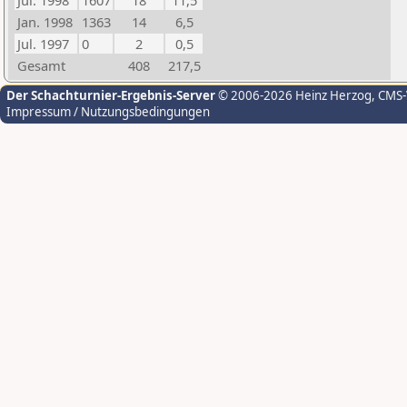
Jul. 1998
1607
18
11,5
Jan. 1998
1363
14
6,5
Jul. 1997
0
2
0,5
Gesamt
408
217,5
Der Schachturnier-Ergebnis-Server
© 2006-2026 Heinz Herzog
, CMS
Impressum / Nutzungsbedingungen