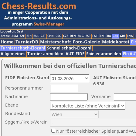
Logged on: Gast
Arabic
ARM
AZE
BIH
BUL
CAT
CHN
CRO
CZE
DEN
ENG
ESP
FAI
FIN
FRA
GER
GRE
INA
I
Home
TurnierDB
Meisterschaft
Foto-Galerie
Meldekartei
El
Turnierschach-Elozahl
Schnellschach-Elozahl
Allgemeines
Turnier anmelden: AUT
FIDE
Spieler anmelden
Elo AU
Willkommen bei den offiziellen Turnierscha
FIDE-Elolisten Stand
AUT-Elolisten Stand
6.936
Personennummer
Nachname
Vorname
Ebene
Bundesland
Spgem./Kreis/Verein
Nur "österreichische" Spieler (Land=A