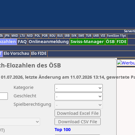
Servert
TA
JPN
MKD
LTU
NED
POL
POR
ROU
RUS
SRB
SVK
SWE
TUR
UKR
VIE
FontSize:11pt
ozahlen
FAQ
Onlineanmeldung
Swiss-Manager
ÖSB
FIDE
T
Elo Vorschau
Elo FIDE
ch-Elozahlen des ÖSB
 01.07.2026, letzte Änderung am 11.07.2026 13:14, gewertete P
Kategorie
Geschlecht
Spielberechtigung
Top 100
UT)