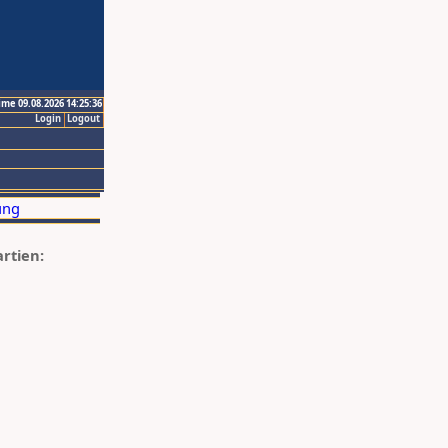
ime 09.08.2026 14:25:36
Login
Logout
artien: