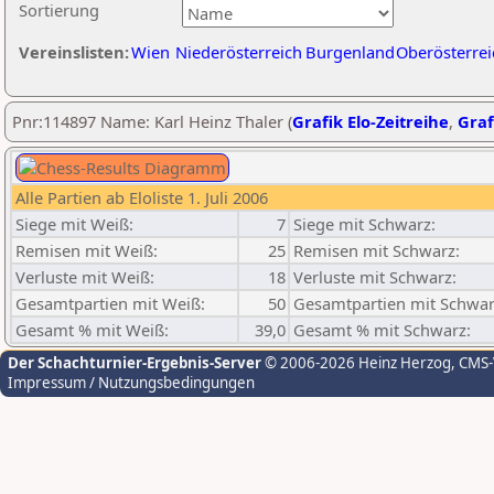
Sortierung
Vereinslisten:
Wien
Niederösterreich
Burgenland
Oberösterrei
Pnr:114897 Name: Karl Heinz Thaler (
Grafik Elo-Zeitreihe
,
Graf
Alle Partien ab Eloliste 1. Juli 2006
Siege mit Weiß:
7
Siege mit Schwarz:
Remisen mit Weiß:
25
Remisen mit Schwarz:
Verluste mit Weiß:
18
Verluste mit Schwarz:
Gesamtpartien mit Weiß:
50
Gesamtpartien mit Schwar
Gesamt % mit Weiß:
39,0
Gesamt % mit Schwarz:
Der Schachturnier-Ergebnis-Server
© 2006-2026 Heinz Herzog
, CMS
Impressum / Nutzungsbedingungen