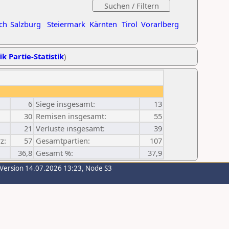
ch
Salzburg
Steiermark
Kärnten
Tirol
Vorarlberg
ik Partie-Statistik
)
6
Siege insgesamt:
13
30
Remisen insgesamt:
55
21
Verluste insgesamt:
39
z:
57
Gesamtpartien:
107
36,8
Gesamt %:
37,9
-Version 14.07.2026 13:23, Node S3