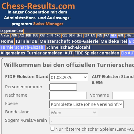
Logged on: Gast
Arabic
ARM
AZE
BIH
BUL
CAT
CHN
CRO
CZE
DEN
ENG
ESP
FAI
FIN
FRA
GER
GRE
INA
I
Home
TurnierDB
Meisterschaft
Foto-Galerie
Meldekartei
El
Turnierschach-Elozahl
Schnellschach-Elozahl
Allgemeines
Turnier anmelden: AUT
FIDE
Spieler anmelden
Elo AU
Willkommen bei den offiziellen Turnierscha
FIDE-Elolisten Stand
AUT-Elolisten Stand
6.936
Personennummer
Nachname
Vorname
Ebene
Bundesland
Spgem./Kreis/Verein
Nur "österreichische" Spieler (Land=A