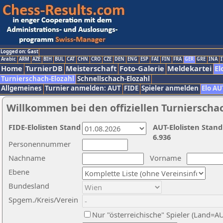
Logged on: Gast
Arabic
ARM
AZE
BIH
BUL
CAT
CHN
CRO
CZE
DEN
ENG
ESP
FAI
FIN
FRA
GER
GRE
INA
I
Home
TurnierDB
Meisterschaft
Foto-Galerie
Meldekartei
El
Turnierschach-Elozahl
Schnellschach-Elozahl
Allgemeines
Turnier anmelden: AUT
FIDE
Spieler anmelden
Elo AU
Willkommen bei den offiziellen Turnierscha
FIDE-Elolisten Stand
AUT-Elolisten Stand
6.936
Personennummer
Nachname
Vorname
Ebene
Bundesland
Spgem./Kreis/Verein
Nur "österreichische" Spieler (Land=A