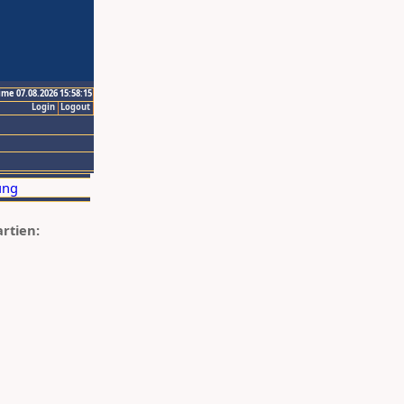
ime 07.08.2026 15:58:15
Login
Logout
artien: