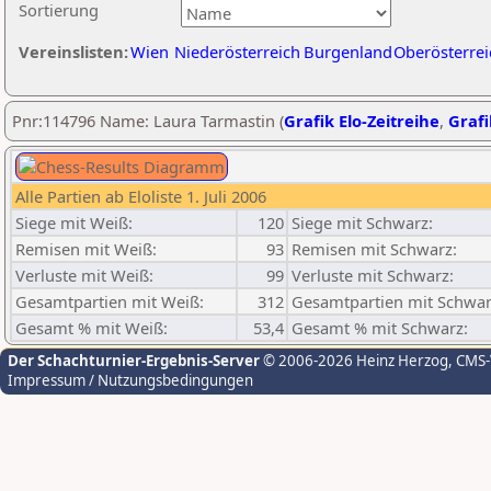
Sortierung
Vereinslisten:
Wien
Niederösterreich
Burgenland
Oberösterrei
Pnr:114796 Name: Laura Tarmastin (
Grafik Elo-Zeitreihe
,
Grafi
Alle Partien ab Eloliste 1. Juli 2006
Siege mit Weiß:
120
Siege mit Schwarz:
Remisen mit Weiß:
93
Remisen mit Schwarz:
Verluste mit Weiß:
99
Verluste mit Schwarz:
Gesamtpartien mit Weiß:
312
Gesamtpartien mit Schwar
Gesamt % mit Weiß:
53,4
Gesamt % mit Schwarz:
Der Schachturnier-Ergebnis-Server
© 2006-2026 Heinz Herzog
, CMS
Impressum / Nutzungsbedingungen