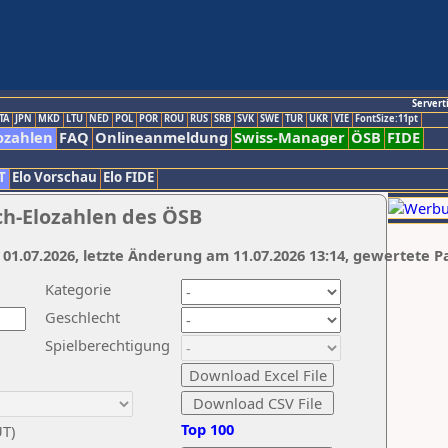
Servert
TA
JPN
MKD
LTU
NED
POL
POR
ROU
RUS
SRB
SVK
SWE
TUR
UKR
VIE
FontSize:11pt
ozahlen
FAQ
Onlineanmeldung
Swiss-Manager
ÖSB
FIDE
T
Elo Vorschau
Elo FIDE
ch-Elozahlen des ÖSB
 01.07.2026, letzte Änderung am 11.07.2026 13:14, gewertete P
Kategorie
Geschlecht
Spielberechtigung
Top 100
UT)