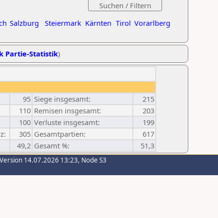
ch
Salzburg
Steiermark
Kärnten
Tirol
Vorarlberg
k Partie-Statistik
)
95
Siege insgesamt:
215
110
Remisen insgesamt:
203
100
Verluste insgesamt:
199
z:
305
Gesamtpartien:
617
49,2
Gesamt %:
51,3
-Version 14.07.2026 13:23, Node S3