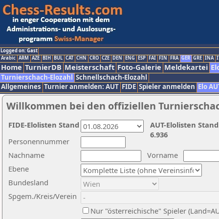
Logged on: Gast
Arabic
ARM
AZE
BIH
BUL
CAT
CHN
CRO
CZE
DEN
ENG
ESP
FAI
FIN
FRA
GER
GRE
INA
I
Home
TurnierDB
Meisterschaft
Foto-Galerie
Meldekartei
El
Turnierschach-Elozahl
Schnellschach-Elozahl
Allgemeines
Turnier anmelden: AUT
FIDE
Spieler anmelden
Elo AU
Willkommen bei den offiziellen Turnierscha
FIDE-Elolisten Stand
AUT-Elolisten Stand
6.936
Personennummer
Nachname
Vorname
Ebene
Bundesland
Spgem./Kreis/Verein
Nur "österreichische" Spieler (Land=A