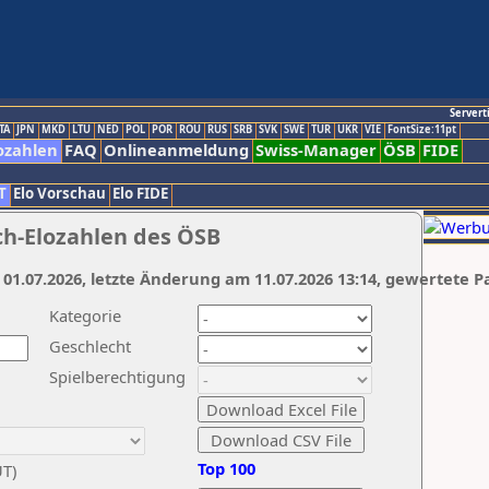
Servert
TA
JPN
MKD
LTU
NED
POL
POR
ROU
RUS
SRB
SVK
SWE
TUR
UKR
VIE
FontSize:11pt
ozahlen
FAQ
Onlineanmeldung
Swiss-Manager
ÖSB
FIDE
T
Elo Vorschau
Elo FIDE
ch-Elozahlen des ÖSB
 01.07.2026, letzte Änderung am 11.07.2026 13:14, gewertete P
Kategorie
Geschlecht
Spielberechtigung
Top 100
UT)