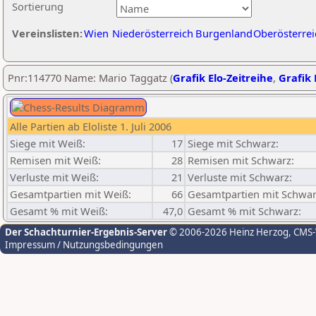
Sortierung
Vereinslisten:
Wien
Niederösterreich
Burgenland
Oberösterrei
Pnr:114770 Name: Mario Taggatz (
Grafik Elo-Zeitreihe
,
Grafik 
Alle Partien ab Eloliste 1. Juli 2006
Siege mit Weiß:
17
Siege mit Schwarz:
Remisen mit Weiß:
28
Remisen mit Schwarz:
Verluste mit Weiß:
21
Verluste mit Schwarz:
Gesamtpartien mit Weiß:
66
Gesamtpartien mit Schwar
Gesamt % mit Weiß:
47,0
Gesamt % mit Schwarz:
Der Schachturnier-Ergebnis-Server
© 2006-2026 Heinz Herzog
, CMS
Impressum / Nutzungsbedingungen