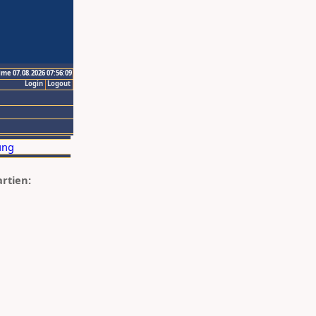
ime 07.08.2026 07:56:09
Login
Logout
artien: