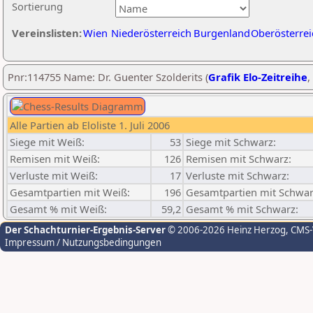
Sortierung
Vereinslisten:
Wien
Niederösterreich
Burgenland
Oberösterrei
Pnr:114755 Name: Dr. Guenter Szolderits (
Grafik Elo-Zeitreihe
,
Alle Partien ab Eloliste 1. Juli 2006
Siege mit Weiß:
53
Siege mit Schwarz:
Remisen mit Weiß:
126
Remisen mit Schwarz:
Verluste mit Weiß:
17
Verluste mit Schwarz:
Gesamtpartien mit Weiß:
196
Gesamtpartien mit Schwar
Gesamt % mit Weiß:
59,2
Gesamt % mit Schwarz:
Der Schachturnier-Ergebnis-Server
© 2006-2026 Heinz Herzog
, CMS
Impressum / Nutzungsbedingungen