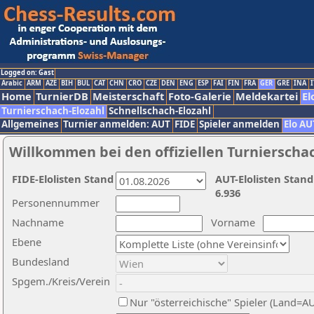
Logged on: Gast
Arabic
ARM
AZE
BIH
BUL
CAT
CHN
CRO
CZE
DEN
ENG
ESP
FAI
FIN
FRA
GER
GRE
INA
I
Home
TurnierDB
Meisterschaft
Foto-Galerie
Meldekartei
El
Turnierschach-Elozahl
Schnellschach-Elozahl
Allgemeines
Turnier anmelden: AUT
FIDE
Spieler anmelden
Elo AU
Willkommen bei den offiziellen Turnierscha
FIDE-Elolisten Stand
AUT-Elolisten Stand
6.936
Personennummer
Nachname
Vorname
Ebene
Bundesland
Spgem./Kreis/Verein
Nur "österreichische" Spieler (Land=A