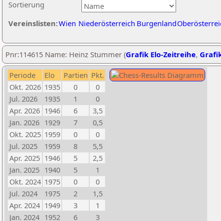
Sortierung
Vereinslisten:
Wien
Niederösterreich
Burgenland
Oberösterrei
Pnr:114615 Name: Heinz Stummer (
Grafik Elo-Zeitreihe
,
Grafik
Periode
Elo
Partien
Pkt.
Okt. 2026
1935
0
0
Jul. 2026
1935
1
0
Apr. 2026
1946
6
3,5
Jan. 2026
1929
7
0,5
Okt. 2025
1959
0
0
Jul. 2025
1959
8
5,5
Apr. 2025
1946
5
2,5
Jan. 2025
1940
5
1
Okt. 2024
1975
0
0
Jul. 2024
1975
2
1,5
Apr. 2024
1949
3
1
Jan. 2024
1952
6
3