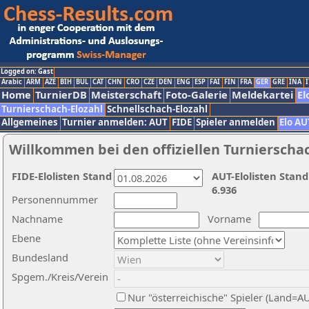
Logged on: Gast
Arabic
ARM
AZE
BIH
BUL
CAT
CHN
CRO
CZE
DEN
ENG
ESP
FAI
FIN
FRA
GER
GRE
INA
I
Home
TurnierDB
Meisterschaft
Foto-Galerie
Meldekartei
El
Turnierschach-Elozahl
Schnellschach-Elozahl
Allgemeines
Turnier anmelden: AUT
FIDE
Spieler anmelden
Elo AU
Willkommen bei den offiziellen Turnierscha
FIDE-Elolisten Stand
AUT-Elolisten Stand
6.936
Personennummer
Nachname
Vorname
Ebene
Bundesland
Spgem./Kreis/Verein
Nur "österreichische" Spieler (Land=A