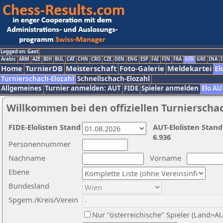
Logged on: Gast
Arabic
ARM
AZE
BIH
BUL
CAT
CHN
CRO
CZE
DEN
ENG
ESP
FAI
FIN
FRA
GER
GRE
INA
I
Home
TurnierDB
Meisterschaft
Foto-Galerie
Meldekartei
El
Turnierschach-Elozahl
Schnellschach-Elozahl
Allgemeines
Turnier anmelden: AUT
FIDE
Spieler anmelden
Elo AU
Willkommen bei den offiziellen Turnierscha
FIDE-Elolisten Stand
AUT-Elolisten Stand
6.936
Personennummer
Nachname
Vorname
Ebene
Bundesland
Spgem./Kreis/Verein
Nur "österreichische" Spieler (Land=A