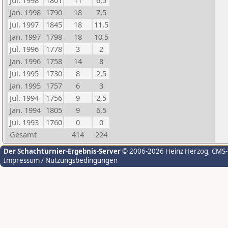
Jul. 1998
1801
11
6,5
Jan. 1998
1790
18
7,5
Jul. 1997
1845
18
11,5
Jan. 1997
1798
18
10,5
Jul. 1996
1778
3
2
Jan. 1996
1758
14
8
Jul. 1995
1730
8
2,5
Jan. 1995
1757
6
3
Jul. 1994
1756
9
2,5
Jan. 1994
1805
9
6,5
Jul. 1993
1760
0
0
Gesamt
414
224
Der Schachturnier-Ergebnis-Server
© 2006-2026 Heinz Herzog
, CMS
Impressum / Nutzungsbedingungen