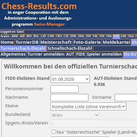
Logged on: Gast
Arabic
ARM
AZE
BIH
BUL
CAT
CHN
CRO
CZE
DEN
ENG
ESP
FAI
FIN
FRA
GER
GRE
INA
I
Home
TurnierDB
Meisterschaft
Foto-Galerie
Meldekartei
El
Turnierschach-Elozahl
Schnellschach-Elozahl
Allgemeines
Turnier anmelden: AUT
FIDE
Spieler anmelden
Elo AU
Willkommen bei den offiziellen Turnierscha
FIDE-Elolisten Stand
AUT-Elolisten Stand
6.936
Personennummer
Nachname
Vorname
Ebene
Bundesland
Spgem./Kreis/Verein
Nur "österreichische" Spieler (Land=A