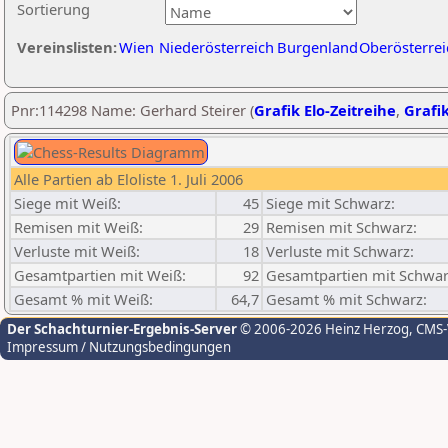
Sortierung
Vereinslisten:
Wien
Niederösterreich
Burgenland
Oberösterrei
Pnr:114298 Name: Gerhard Steirer (
Grafik Elo-Zeitreihe
,
Grafik
Alle Partien ab Eloliste 1. Juli 2006
Siege mit Weiß:
45
Siege mit Schwarz:
Remisen mit Weiß:
29
Remisen mit Schwarz:
Verluste mit Weiß:
18
Verluste mit Schwarz:
Gesamtpartien mit Weiß:
92
Gesamtpartien mit Schwar
Gesamt % mit Weiß:
64,7
Gesamt % mit Schwarz:
Der Schachturnier-Ergebnis-Server
© 2006-2026 Heinz Herzog
, CMS
Impressum / Nutzungsbedingungen