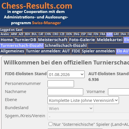
Logged on: Gast
Arabic
ARM
AZE
BIH
BUL
CAT
CHN
CRO
CZE
DEN
ENG
ESP
FAI
FIN
FRA
GER
GRE
INA
I
Home
TurnierDB
Meisterschaft
Foto-Galerie
Meldekartei
El
Turnierschach-Elozahl
Schnellschach-Elozahl
Allgemeines
Turnier anmelden: AUT
FIDE
Spieler anmelden
Elo AU
Willkommen bei den offiziellen Turnierscha
FIDE-Elolisten Stand
AUT-Elolisten Stand
6.936
Personennummer
Nachname
Vorname
Ebene
Bundesland
Spgem./Kreis/Verein
Nur "österreichische" Spieler (Land=A