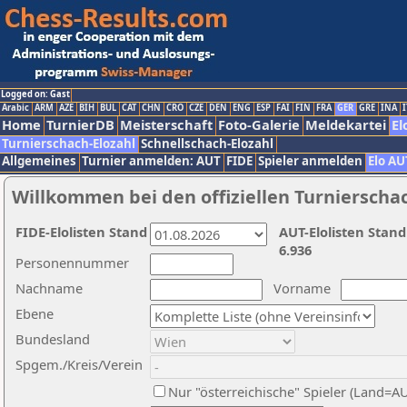
Logged on: Gast
Arabic
ARM
AZE
BIH
BUL
CAT
CHN
CRO
CZE
DEN
ENG
ESP
FAI
FIN
FRA
GER
GRE
INA
I
Home
TurnierDB
Meisterschaft
Foto-Galerie
Meldekartei
El
Turnierschach-Elozahl
Schnellschach-Elozahl
Allgemeines
Turnier anmelden: AUT
FIDE
Spieler anmelden
Elo AU
Willkommen bei den offiziellen Turnierscha
FIDE-Elolisten Stand
AUT-Elolisten Stand
6.936
Personennummer
Nachname
Vorname
Ebene
Bundesland
Spgem./Kreis/Verein
Nur "österreichische" Spieler (Land=A