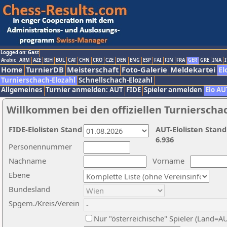
Logged on: Gast
Arabic
ARM
AZE
BIH
BUL
CAT
CHN
CRO
CZE
DEN
ENG
ESP
FAI
FIN
FRA
GER
GRE
INA
I
Home
TurnierDB
Meisterschaft
Foto-Galerie
Meldekartei
El
Turnierschach-Elozahl
Schnellschach-Elozahl
Allgemeines
Turnier anmelden: AUT
FIDE
Spieler anmelden
Elo AU
Willkommen bei den offiziellen Turnierscha
FIDE-Elolisten Stand
AUT-Elolisten Stand
6.936
Personennummer
Nachname
Vorname
Ebene
Bundesland
Spgem./Kreis/Verein
Nur "österreichische" Spieler (Land=A