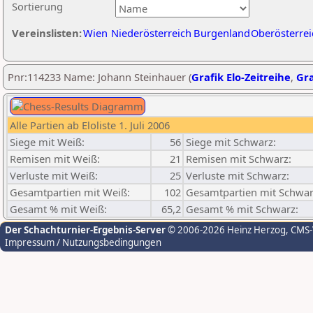
Sortierung
Vereinslisten:
Wien
Niederösterreich
Burgenland
Oberösterrei
Pnr:114233 Name: Johann Steinhauer (
Grafik Elo-Zeitreihe
,
Gra
Alle Partien ab Eloliste 1. Juli 2006
Siege mit Weiß:
56
Siege mit Schwarz:
Remisen mit Weiß:
21
Remisen mit Schwarz:
Verluste mit Weiß:
25
Verluste mit Schwarz:
Gesamtpartien mit Weiß:
102
Gesamtpartien mit Schwar
Gesamt % mit Weiß:
65,2
Gesamt % mit Schwarz:
Der Schachturnier-Ergebnis-Server
© 2006-2026 Heinz Herzog
, CMS
Impressum / Nutzungsbedingungen