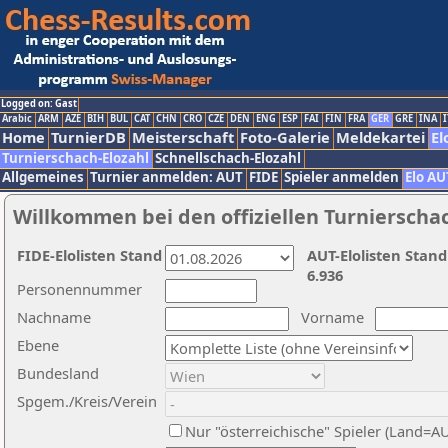
Logged on: Gast
Arabic
ARM
AZE
BIH
BUL
CAT
CHN
CRO
CZE
DEN
ENG
ESP
FAI
FIN
FRA
GER
GRE
INA
I
Home
TurnierDB
Meisterschaft
Foto-Galerie
Meldekartei
El
Turnierschach-Elozahl
Schnellschach-Elozahl
Allgemeines
Turnier anmelden: AUT
FIDE
Spieler anmelden
Elo AU
Willkommen bei den offiziellen Turnierscha
FIDE-Elolisten Stand
AUT-Elolisten Stand
6.936
Personennummer
Nachname
Vorname
Ebene
Bundesland
Spgem./Kreis/Verein
Nur "österreichische" Spieler (Land=A