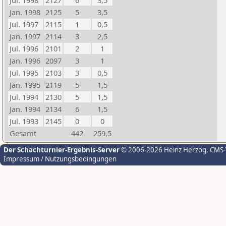
Jul. 1998
2127
6
3,5
Jan. 1998
2125
5
3,5
Jul. 1997
2115
1
0,5
Jan. 1997
2114
3
2,5
Jul. 1996
2101
2
1
Jan. 1996
2097
3
1
Jul. 1995
2103
3
0,5
Jan. 1995
2119
5
1,5
Jul. 1994
2130
5
1,5
Jan. 1994
2134
6
1,5
Jul. 1993
2145
0
0
Gesamt
442
259,5
Der Schachturnier-Ergebnis-Server
© 2006-2026 Heinz Herzog
, CMS
Impressum / Nutzungsbedingungen