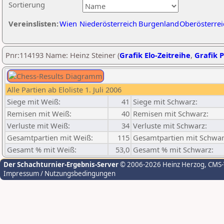
Sortierung
Vereinslisten:
Wien
Niederösterreich
Burgenland
Oberösterrei
Pnr:114193 Name: Heinz Steiner (
Grafik Elo-Zeitreihe
,
Grafik P
Alle Partien ab Eloliste 1. Juli 2006
Siege mit Weiß:
41
Siege mit Schwarz:
Remisen mit Weiß:
40
Remisen mit Schwarz:
Verluste mit Weiß:
34
Verluste mit Schwarz:
Gesamtpartien mit Weiß:
115
Gesamtpartien mit Schwar
Gesamt % mit Weiß:
53,0
Gesamt % mit Schwarz:
Der Schachturnier-Ergebnis-Server
© 2006-2026 Heinz Herzog
, CMS
Impressum / Nutzungsbedingungen