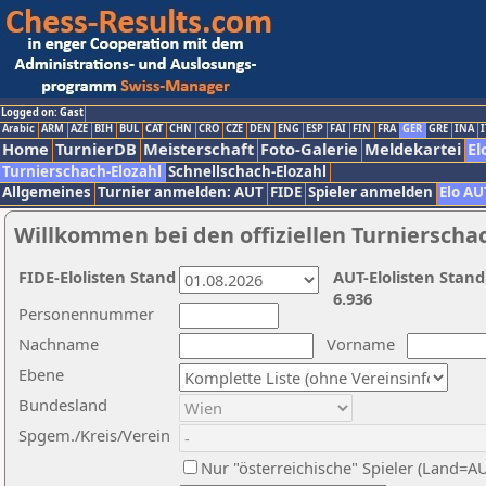
Logged on: Gast
Arabic
ARM
AZE
BIH
BUL
CAT
CHN
CRO
CZE
DEN
ENG
ESP
FAI
FIN
FRA
GER
GRE
INA
I
Home
TurnierDB
Meisterschaft
Foto-Galerie
Meldekartei
El
Turnierschach-Elozahl
Schnellschach-Elozahl
Allgemeines
Turnier anmelden: AUT
FIDE
Spieler anmelden
Elo AU
Willkommen bei den offiziellen Turnierscha
FIDE-Elolisten Stand
AUT-Elolisten Stand
6.936
Personennummer
Nachname
Vorname
Ebene
Bundesland
Spgem./Kreis/Verein
Nur "österreichische" Spieler (Land=A