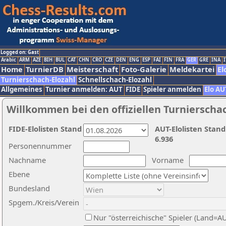
Logged on: Gast
Arabic
ARM
AZE
BIH
BUL
CAT
CHN
CRO
CZE
DEN
ENG
ESP
FAI
FIN
FRA
GER
GRE
INA
I
Home
TurnierDB
Meisterschaft
Foto-Galerie
Meldekartei
El
Turnierschach-Elozahl
Schnellschach-Elozahl
Allgemeines
Turnier anmelden: AUT
FIDE
Spieler anmelden
Elo AU
Willkommen bei den offiziellen Turnierscha
FIDE-Elolisten Stand
AUT-Elolisten Stand
6.936
Personennummer
Nachname
Vorname
Ebene
Bundesland
Spgem./Kreis/Verein
Nur "österreichische" Spieler (Land=A