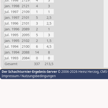
Jul. 1998
2129
4
3
Jan. 1998
2121
4
3
Jul. 1997
2109
1
1
Jan. 1997
2101
5
2,5
Jul. 1996
2101
3
2,5
Jan. 1996
2089
2
1
Jul. 1995
2095
5
3
Jan. 1995
2102
2
1,5
Jul. 1994
2100
6
4,5
Jan. 1994
2088
14
8
Jul. 1993
2084
0
0
Gesamt
337
213,5
Der Schachturnier-Ergebnis-Server
© 2006-2026 Heinz Herzog
, CMS
Impressum / Nutzungsbedingungen