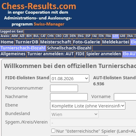
Logged on: Gast
Arabic
ARM
AZE
BIH
BUL
CAT
CHN
CRO
CZE
DEN
ENG
ESP
FAI
FIN
FRA
GER
GRE
INA
I
Home
TurnierDB
Meisterschaft
Foto-Galerie
Meldekartei
El
Turnierschach-Elozahl
Schnellschach-Elozahl
Allgemeines
Turnier anmelden: AUT
FIDE
Spieler anmelden
Elo AU
Willkommen bei den offiziellen Turnierscha
FIDE-Elolisten Stand
AUT-Elolisten Stand
6.936
Personennummer
Nachname
Vorname
Ebene
Bundesland
Spgem./Kreis/Verein
Nur "österreichische" Spieler (Land=A