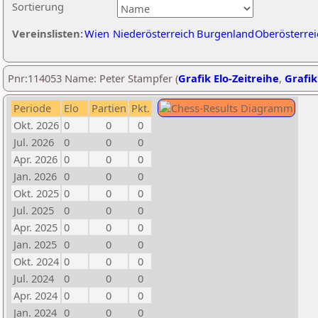
Sortierung
Vereinslisten:
Wien
Niederösterreich
Burgenland
Oberösterrei
Pnr:114053 Name: Peter Stampfer (
Grafik Elo-Zeitreihe
,
Grafik
Periode
Elo
Partien
Pkt.
Okt. 2026
0
0
0
Jul. 2026
0
0
0
Apr. 2026
0
0
0
Jan. 2026
0
0
0
Okt. 2025
0
0
0
Jul. 2025
0
0
0
Apr. 2025
0
0
0
Jan. 2025
0
0
0
Okt. 2024
0
0
0
Jul. 2024
0
0
0
Apr. 2024
0
0
0
Jan. 2024
0
0
0