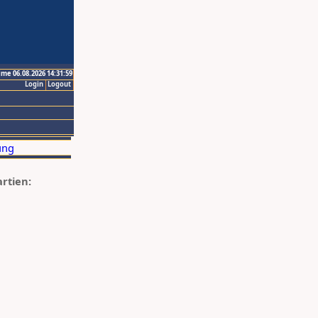
ime 06.08.2026 14:31:59
Login
Logout
artien: