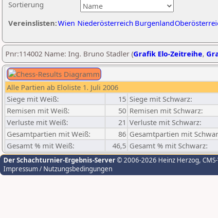
Sortierung
Vereinslisten:
Wien
Niederösterreich
Burgenland
Oberösterrei
Pnr:114002 Name: Ing. Bruno Stadler (
Grafik Elo-Zeitreihe
,
Gra
Alle Partien ab Eloliste 1. Juli 2006
Siege mit Weiß:
15
Siege mit Schwarz:
Remisen mit Weiß:
50
Remisen mit Schwarz:
Verluste mit Weiß:
21
Verluste mit Schwarz:
Gesamtpartien mit Weiß:
86
Gesamtpartien mit Schwar
Gesamt % mit Weiß:
46,5
Gesamt % mit Schwarz:
Der Schachturnier-Ergebnis-Server
© 2006-2026 Heinz Herzog
, CMS
Impressum / Nutzungsbedingungen