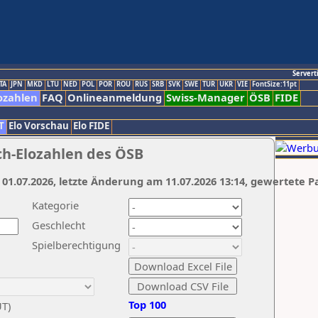
Servert
TA
JPN
MKD
LTU
NED
POL
POR
ROU
RUS
SRB
SVK
SWE
TUR
UKR
VIE
FontSize:11pt
ozahlen
FAQ
Onlineanmeldung
Swiss-Manager
ÖSB
FIDE
T
Elo Vorschau
Elo FIDE
ch-Elozahlen des ÖSB
 01.07.2026, letzte Änderung am 11.07.2026 13:14, gewertete P
Kategorie
Geschlecht
Spielberechtigung
Top 100
UT)