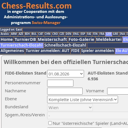
Logged on: Gast
Arabic
ARM
AZE
BIH
BUL
CAT
CHN
CRO
CZE
DEN
ENG
ESP
FAI
FIN
FRA
GER
GRE
INA
I
Home
TurnierDB
Meisterschaft
Foto-Galerie
Meldekartei
El
Turnierschach-Elozahl
Schnellschach-Elozahl
Allgemeines
Turnier anmelden: AUT
FIDE
Spieler anmelden
Elo AU
Willkommen bei den offiziellen Turnierscha
FIDE-Elolisten Stand
AUT-Elolisten Stand
6.936
Personennummer
Nachname
Vorname
Ebene
Bundesland
Spgem./Kreis/Verein
Nur "österreichische" Spieler (Land=A