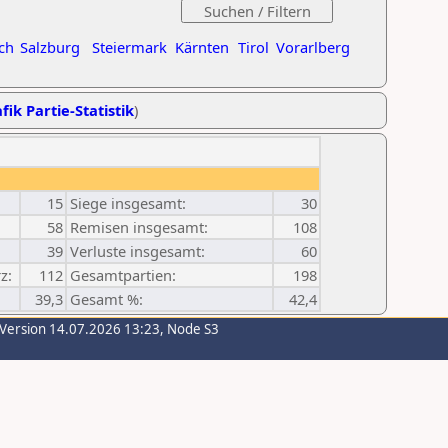
ch
Salzburg
Steiermark
Kärnten
Tirol
Vorarlberg
fik Partie-Statistik
)
15
Siege insgesamt:
30
58
Remisen insgesamt:
108
39
Verluste insgesamt:
60
z:
112
Gesamtpartien:
198
39,3
Gesamt %:
42,4
-Version 14.07.2026 13:23, Node S3