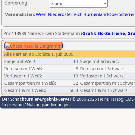
Sortierung
Vereinslisten:
Wien
Niederösterreich
Burgenland
Oberösterrei
Pnr:113989 Name: Erwin Stadelmann (
Grafik Elo-Zeitreihe
,
Gra
Alle Partien ab Eloliste 1. Juli 2006
Siege mit Weiß:
14
Siege mit Schwarz:
Remisen mit Weiß:
8
Remisen mit Schwarz:
Verluste mit Weiß:
10
Verluste mit Schwarz:
Gesamtpartien mit Weiß:
32
Gesamtpartien mit Schwar
Gesamt % mit Weiß:
56,3
Gesamt % mit Schwarz:
Der Schachturnier-Ergebnis-Server
© 2006-2026 Heinz Herzog
, CMS
Impressum / Nutzungsbedingungen