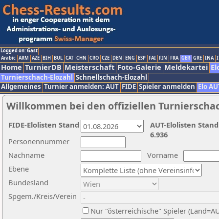
Logged on: Gast
Arabic
ARM
AZE
BIH
BUL
CAT
CHN
CRO
CZE
DEN
ENG
ESP
FAI
FIN
FRA
GER
GRE
INA
I
Home
TurnierDB
Meisterschaft
Foto-Galerie
Meldekartei
El
Turnierschach-Elozahl
Schnellschach-Elozahl
Allgemeines
Turnier anmelden: AUT
FIDE
Spieler anmelden
Elo AU
Willkommen bei den offiziellen Turnierscha
FIDE-Elolisten Stand
AUT-Elolisten Stand
6.936
Personennummer
Nachname
Vorname
Ebene
Bundesland
Spgem./Kreis/Verein
Nur "österreichische" Spieler (Land=A