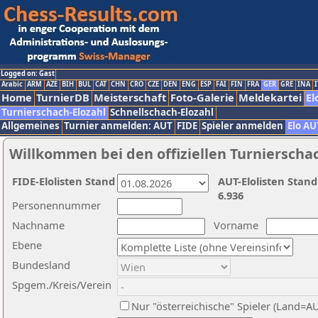
Logged on: Gast
Arabic
ARM
AZE
BIH
BUL
CAT
CHN
CRO
CZE
DEN
ENG
ESP
FAI
FIN
FRA
GER
GRE
INA
I
Home
TurnierDB
Meisterschaft
Foto-Galerie
Meldekartei
El
Turnierschach-Elozahl
Schnellschach-Elozahl
Allgemeines
Turnier anmelden: AUT
FIDE
Spieler anmelden
Elo AU
Willkommen bei den offiziellen Turnierscha
FIDE-Elolisten Stand
AUT-Elolisten Stand
6.936
Personennummer
Nachname
Vorname
Ebene
Bundesland
Spgem./Kreis/Verein
Nur "österreichische" Spieler (Land=A