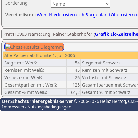
Sortierung
Vereinslisten:
Wien
Niederösterreich
Burgenland
Oberösterrei
Pnr:113983 Name: Ing. Rainer Staberhofer (
Grafik Elo-Zeitreih
Alle Partien ab Eloliste 1. Juli 2006
Siege mit Weiß:
54
Siege mit Schwarz:
Remisen mit Weiß:
45
Remisen mit Schwarz:
Verluste mit Weiß:
26
Verluste mit Schwarz:
Gesamtpartien mit Weiß:
125
Gesamtpartien mit Schwar
Gesamt % mit Weiß:
61,2
Gesamt % mit Schwarz:
Der Schachturnier-Ergebnis-Server
© 2006-2026 Heinz Herzog
, CMS
Impressum / Nutzungsbedingungen