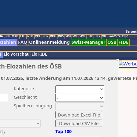
Servert
TA
JPN
MKD
LTU
NED
POL
POR
ROU
RUS
SRB
SVK
SWE
TUR
UKR
VIE
FontSize:11pt
ozahlen
FAQ
Onlineanmeldung
Swiss-Manager
ÖSB
FIDE
T
Elo Vorschau
Elo FIDE
ch-Elozahlen des ÖSB
 01.07.2026, letzte Änderung am 11.07.2026 13:14, gewertete P
Kategorie
Geschlecht
Spielberechtigung
Top 100
UT)