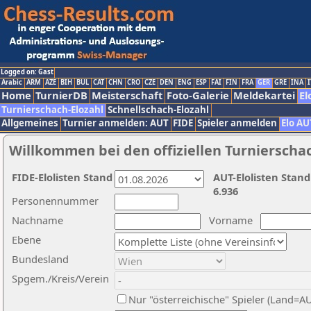
Logged on: Gast
Arabic
ARM
AZE
BIH
BUL
CAT
CHN
CRO
CZE
DEN
ENG
ESP
FAI
FIN
FRA
GER
GRE
INA
I
Home
TurnierDB
Meisterschaft
Foto-Galerie
Meldekartei
El
Turnierschach-Elozahl
Schnellschach-Elozahl
Allgemeines
Turnier anmelden: AUT
FIDE
Spieler anmelden
Elo AU
Willkommen bei den offiziellen Turnierscha
FIDE-Elolisten Stand
AUT-Elolisten Stand
6.936
Personennummer
Nachname
Vorname
Ebene
Bundesland
Spgem./Kreis/Verein
Nur "österreichische" Spieler (Land=A