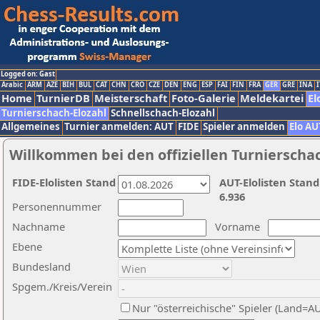
Logged on: Gast
Arabic
ARM
AZE
BIH
BUL
CAT
CHN
CRO
CZE
DEN
ENG
ESP
FAI
FIN
FRA
GER
GRE
INA
I
Home
TurnierDB
Meisterschaft
Foto-Galerie
Meldekartei
El
Turnierschach-Elozahl
Schnellschach-Elozahl
Allgemeines
Turnier anmelden: AUT
FIDE
Spieler anmelden
Elo AU
Willkommen bei den offiziellen Turnierscha
FIDE-Elolisten Stand
AUT-Elolisten Stand
6.936
Personennummer
Nachname
Vorname
Ebene
Bundesland
Spgem./Kreis/Verein
Nur "österreichische" Spieler (Land=A