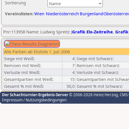
Sortierung
Vereinslisten:
Wien
Niederösterreich
Burgenland
Oberösterrei
Pnr:113958 Name: Ludwig Spreitz (
Grafik Elo-Zeitreihe
,
Grafik
Alle Partien ab Eloliste 1. Juli 2006
Siege mit Weiß:
4
Siege mit Schwarz:
Remisen mit Weiß:
7
Remisen mit Schwarz:
Verluste mit Weiß:
4
Verluste mit Schwarz:
Gesamtpartien mit Weiß:
15
Gesamtpartien mit Schwar
Gesamt % mit Weiß:
50,0
Gesamt % mit Schwarz:
Der Schachturnier-Ergebnis-Server
© 2006-2026 Heinz Herzog
, CMS
Impressum / Nutzungsbedingungen