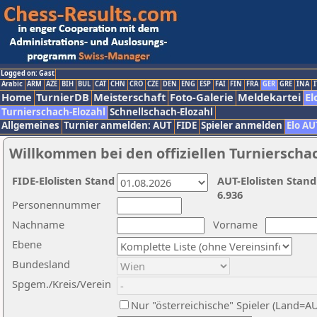
Logged on: Gast
Arabic
ARM
AZE
BIH
BUL
CAT
CHN
CRO
CZE
DEN
ENG
ESP
FAI
FIN
FRA
GER
GRE
INA
I
Home
TurnierDB
Meisterschaft
Foto-Galerie
Meldekartei
El
Turnierschach-Elozahl
Schnellschach-Elozahl
Allgemeines
Turnier anmelden: AUT
FIDE
Spieler anmelden
Elo AU
Willkommen bei den offiziellen Turnierscha
FIDE-Elolisten Stand
AUT-Elolisten Stand
6.936
Personennummer
Nachname
Vorname
Ebene
Bundesland
Spgem./Kreis/Verein
Nur "österreichische" Spieler (Land=A