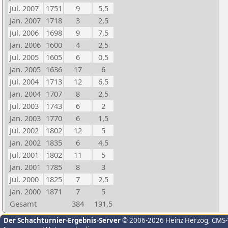
Jul. 2007
1751
9
5,5
Jan. 2007
1718
3
2,5
Jul. 2006
1698
9
7,5
Jan. 2006
1600
4
2,5
Jul. 2005
1605
6
0,5
Jan. 2005
1636
17
6
Jul. 2004
1713
12
6,5
Jan. 2004
1707
8
2,5
Jul. 2003
1743
6
2
Jan. 2003
1770
6
1,5
Jul. 2002
1802
12
5
Jan. 2002
1835
6
4,5
Jul. 2001
1802
11
5
Jan. 2001
1785
8
3
Jul. 2000
1825
7
2,5
Jan. 2000
1871
7
5
Gesamt
384
191,5
Der Schachturnier-Ergebnis-Server
© 2006-2026 Heinz Herzog
, CMS