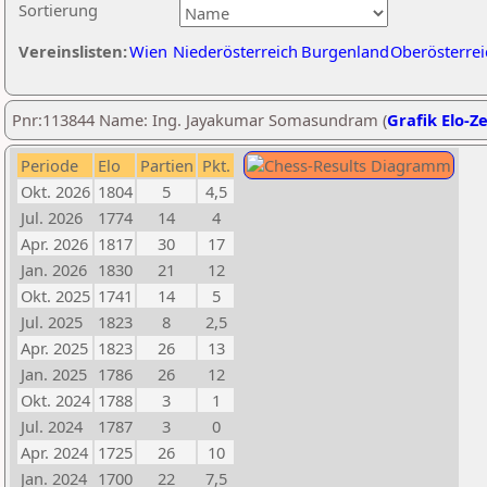
Sortierung
Vereinslisten:
Wien
Niederösterreich
Burgenland
Oberösterrei
Pnr:113844 Name: Ing. Jayakumar Somasundram (
Grafik Elo-Z
Periode
Elo
Partien
Pkt.
Okt. 2026
1804
5
4,5
Jul. 2026
1774
14
4
Apr. 2026
1817
30
17
Jan. 2026
1830
21
12
Okt. 2025
1741
14
5
Jul. 2025
1823
8
2,5
Apr. 2025
1823
26
13
Jan. 2025
1786
26
12
Okt. 2024
1788
3
1
Jul. 2024
1787
3
0
Apr. 2024
1725
26
10
Jan. 2024
1700
22
7,5