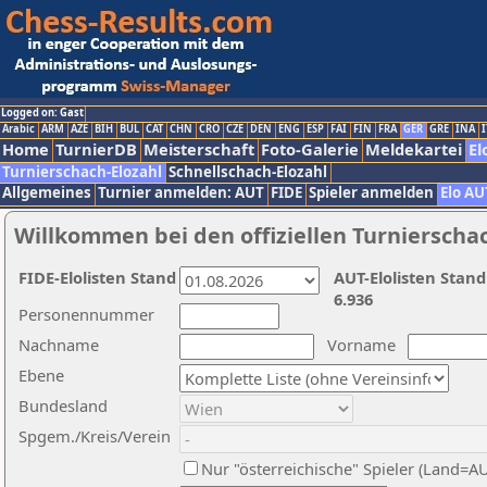
Logged on: Gast
Arabic
ARM
AZE
BIH
BUL
CAT
CHN
CRO
CZE
DEN
ENG
ESP
FAI
FIN
FRA
GER
GRE
INA
I
Home
TurnierDB
Meisterschaft
Foto-Galerie
Meldekartei
El
Turnierschach-Elozahl
Schnellschach-Elozahl
Allgemeines
Turnier anmelden: AUT
FIDE
Spieler anmelden
Elo AU
Willkommen bei den offiziellen Turnierscha
FIDE-Elolisten Stand
AUT-Elolisten Stand
6.936
Personennummer
Nachname
Vorname
Ebene
Bundesland
Spgem./Kreis/Verein
Nur "österreichische" Spieler (Land=A