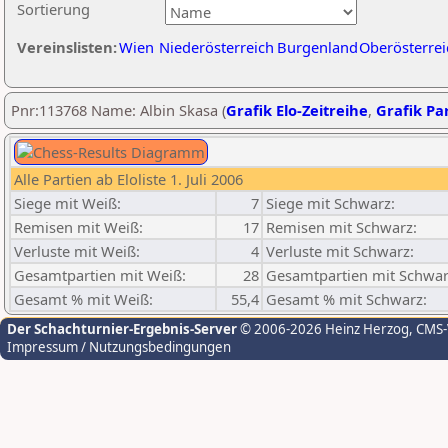
Sortierung
Vereinslisten:
Wien
Niederösterreich
Burgenland
Oberösterrei
Pnr:113768 Name: Albin Skasa (
Grafik Elo-Zeitreihe
,
Grafik Par
Alle Partien ab Eloliste 1. Juli 2006
Siege mit Weiß:
7
Siege mit Schwarz:
Remisen mit Weiß:
17
Remisen mit Schwarz:
Verluste mit Weiß:
4
Verluste mit Schwarz:
Gesamtpartien mit Weiß:
28
Gesamtpartien mit Schwar
Gesamt % mit Weiß:
55,4
Gesamt % mit Schwarz:
Der Schachturnier-Ergebnis-Server
© 2006-2026 Heinz Herzog
, CMS
Impressum / Nutzungsbedingungen