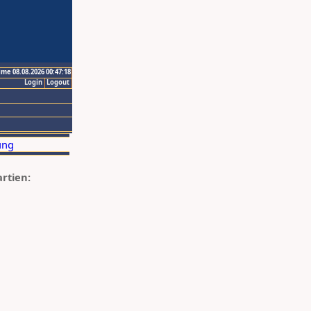
ime 08.08.2026 00:47:18
Login
Logout
artien: