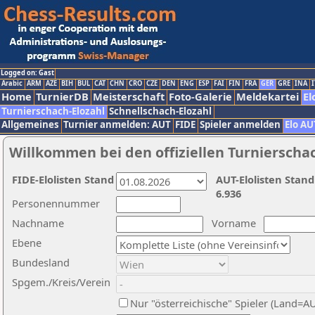
Logged on: Gast
Arabic
ARM
AZE
BIH
BUL
CAT
CHN
CRO
CZE
DEN
ENG
ESP
FAI
FIN
FRA
GER
GRE
INA
I
Home
TurnierDB
Meisterschaft
Foto-Galerie
Meldekartei
El
Turnierschach-Elozahl
Schnellschach-Elozahl
Allgemeines
Turnier anmelden: AUT
FIDE
Spieler anmelden
Elo AU
Willkommen bei den offiziellen Turnierscha
FIDE-Elolisten Stand
AUT-Elolisten Stand
6.936
Personennummer
Nachname
Vorname
Ebene
Bundesland
Spgem./Kreis/Verein
Nur "österreichische" Spieler (Land=A