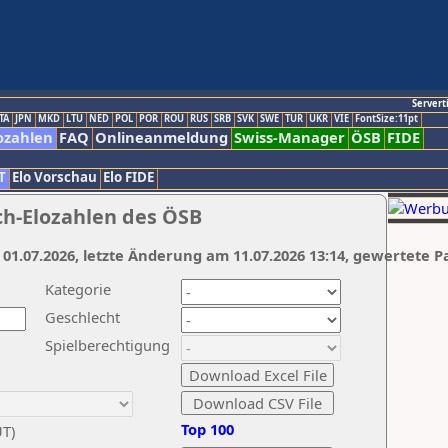
Servert
TA
JPN
MKD
LTU
NED
POL
POR
ROU
RUS
SRB
SVK
SWE
TUR
UKR
VIE
FontSize:11pt
ozahlen
FAQ
Onlineanmeldung
Swiss-Manager
ÖSB
FIDE
T
Elo Vorschau
Elo FIDE
ch-Elozahlen des ÖSB
 01.07.2026, letzte Änderung am 11.07.2026 13:14, gewertete P
Kategorie
Geschlecht
Spielberechtigung
Top 100
UT)