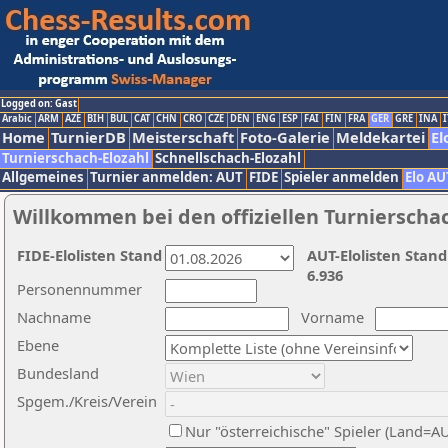
Logged on: Gast
Arabic
ARM
AZE
BIH
BUL
CAT
CHN
CRO
CZE
DEN
ENG
ESP
FAI
FIN
FRA
GER
GRE
INA
I
Home
TurnierDB
Meisterschaft
Foto-Galerie
Meldekartei
El
Turnierschach-Elozahl
Schnellschach-Elozahl
Allgemeines
Turnier anmelden: AUT
FIDE
Spieler anmelden
Elo AU
Willkommen bei den offiziellen Turnierscha
FIDE-Elolisten Stand
AUT-Elolisten Stand
6.936
Personennummer
Nachname
Vorname
Ebene
Bundesland
Spgem./Kreis/Verein
Nur "österreichische" Spieler (Land=A