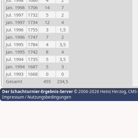
Jul. 1998
1686
4
2
Jan. 1998
1706
14
7
Jul. 1997
1732
5
2
Jan. 1997
1734
12
4
Jul. 1996
1755
3
1,5
Jan. 1996
1747
7
2
Jul. 1995
1784
4
3,5
Jan. 1995
1742
8
4
Jul. 1994
1735
5
3,5
Jan. 1994
1687
5
3
Jul. 1993
1668
0
0
Gesamt
455
234,5
Der Schachturnier-Ergebnis-Server
© 2006-2026 Heinz Herzog
, CMS
Impressum / Nutzungsbedingungen