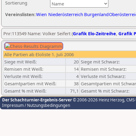
Sortierung
Vereinslisten:
Wien
Niederösterreich
Burgenland
Oberösterrei
Pnr:113549 Name: Volker Seifert (
Grafik Elo-Zeitreihe
,
Grafik P
Alle Partien ab Eloliste 1. Juli 2006
Siege mit Weiß:
20
Siege mit Schwarz:
Remisen mit Weiß:
14
Remisen mit Schwarz:
Verluste mit Weiß:
4
Verluste mit Schwarz:
Gesamtpartien mit Weiß:
38
Gesamtpartien mit Schwar
Gesamt % mit Weiß:
71,1
Gesamt % mit Schwarz:
Der Schachturnier-Ergebnis-Server
© 2006-2026 Heinz Herzog
, CMS
Impressum / Nutzungsbedingungen