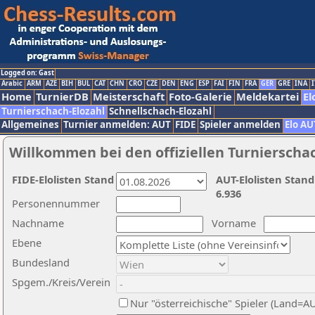
Logged on: Gast
Arabic
ARM
AZE
BIH
BUL
CAT
CHN
CRO
CZE
DEN
ENG
ESP
FAI
FIN
FRA
GER
GRE
INA
I
Home
TurnierDB
Meisterschaft
Foto-Galerie
Meldekartei
El
Turnierschach-Elozahl
Schnellschach-Elozahl
Allgemeines
Turnier anmelden: AUT
FIDE
Spieler anmelden
Elo AU
Willkommen bei den offiziellen Turnierscha
FIDE-Elolisten Stand
AUT-Elolisten Stand
6.936
Personennummer
Nachname
Vorname
Ebene
Bundesland
Spgem./Kreis/Verein
Nur "österreichische" Spieler (Land=A