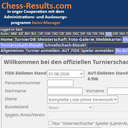
Logged on: Gast
Arabic
ARM
AZE
BIH
BUL
CAT
CHN
CRO
CZE
DEN
ENG
ESP
FAI
FIN
FRA
GER
GRE
INA
I
Home
TurnierDB
Meisterschaft
Foto-Galerie
Meldekartei
El
Turnierschach-Elozahl
Schnellschach-Elozahl
Allgemeines
Turnier anmelden: AUT
FIDE
Spieler anmelden
Elo AU
Willkommen bei den offiziellen Turnierscha
FIDE-Elolisten Stand
AUT-Elolisten Stand
6.936
Personennummer
Nachname
Vorname
Ebene
Bundesland
Spgem./Kreis/Verein
Nur "österreichische" Spieler (Land=A