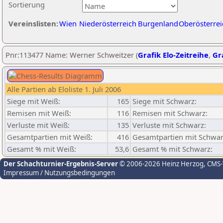
Sortierung
Vereinslisten:
Wien
Niederösterreich
Burgenland
Oberösterrei
Pnr:113477 Name: Werner Schweitzer (
Grafik Elo-Zeitreihe
,
Gra
Alle Partien ab Eloliste 1. Juli 2006
Siege mit Weiß:
165
Siege mit Schwarz:
Remisen mit Weiß:
116
Remisen mit Schwarz:
Verluste mit Weiß:
135
Verluste mit Schwarz:
Gesamtpartien mit Weiß:
416
Gesamtpartien mit Schwar
Gesamt % mit Weiß:
53,6
Gesamt % mit Schwarz:
Der Schachturnier-Ergebnis-Server
© 2006-2026 Heinz Herzog
, CMS
Impressum / Nutzungsbedingungen