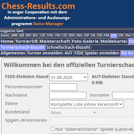
Logged on: Gast
Arabic
ARM
AZE
BIH
BUL
CAT
CHN
CRO
CZE
DEN
ENG
ESP
FAI
FIN
FRA
GER
GRE
INA
I
Home
TurnierDB
Meisterschaft
Foto-Galerie
Meldekartei
El
Turnierschach-Elozahl
Schnellschach-Elozahl
Allgemeines
Turnier anmelden: AUT
FIDE
Spieler anmelden
Elo AU
Willkommen bei den offiziellen Turnierscha
FIDE-Elolisten Stand
AUT-Elolisten Stand
6.936
Personennummer
Nachname
Vorname
Ebene
Bundesland
Spgem./Kreis/Verein
Nur "österreichische" Spieler (Land=A