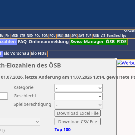
Servert
TA
JPN
MKD
LTU
NED
POL
POR
ROU
RUS
SRB
SVK
SWE
TUR
UKR
VIE
FontSize:11pt
ozahlen
FAQ
Onlineanmeldung
Swiss-Manager
ÖSB
FIDE
T
Elo Vorschau
Elo FIDE
ch-Elozahlen des ÖSB
 01.07.2026, letzte Änderung am 11.07.2026 13:14, gewertete P
Kategorie
Geschlecht
Spielberechtigung
Top 100
UT)