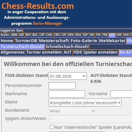
Logged on: Gast
Arabic
ARM
AZE
BIH
BUL
CAT
CHN
CRO
CZE
DEN
ENG
ESP
FAI
FIN
FRA
GER
GRE
INA
I
Home
TurnierDB
Meisterschaft
Foto-Galerie
Meldekartei
El
Turnierschach-Elozahl
Schnellschach-Elozahl
Allgemeines
Turnier anmelden: AUT
FIDE
Spieler anmelden
Elo AU
Willkommen bei den offiziellen Turnierscha
FIDE-Elolisten Stand
AUT-Elolisten Stand
6.936
Personennummer
Nachname
Vorname
Ebene
Bundesland
Spgem./Kreis/Verein
Nur "österreichische" Spieler (Land=A