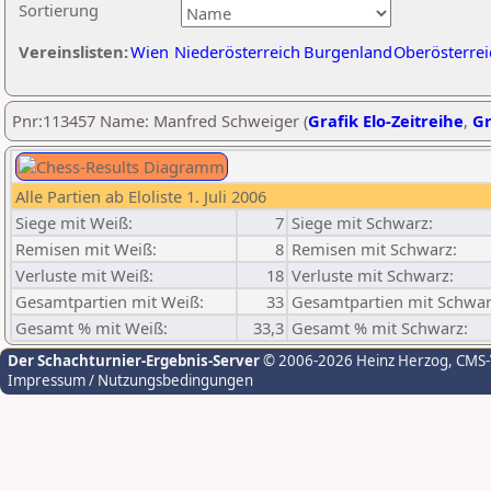
Sortierung
Vereinslisten:
Wien
Niederösterreich
Burgenland
Oberösterrei
Pnr:113457 Name: Manfred Schweiger (
Grafik Elo-Zeitreihe
,
Gr
Alle Partien ab Eloliste 1. Juli 2006
Siege mit Weiß:
7
Siege mit Schwarz:
Remisen mit Weiß:
8
Remisen mit Schwarz:
Verluste mit Weiß:
18
Verluste mit Schwarz:
Gesamtpartien mit Weiß:
33
Gesamtpartien mit Schwar
Gesamt % mit Weiß:
33,3
Gesamt % mit Schwarz:
Der Schachturnier-Ergebnis-Server
© 2006-2026 Heinz Herzog
, CMS
Impressum / Nutzungsbedingungen