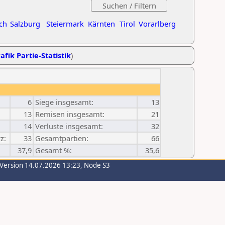
ch
Salzburg
Steiermark
Kärnten
Tirol
Vorarlberg
afik Partie-Statistik
)
6
Siege insgesamt:
13
13
Remisen insgesamt:
21
14
Verluste insgesamt:
32
z:
33
Gesamtpartien:
66
37,9
Gesamt %:
35,6
-Version 14.07.2026 13:23, Node S3