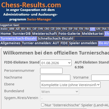
Logged on: Gast
Arabic
ARM
AZE
BIH
BUL
CAT
CHN
CRO
CZE
DEN
ENG
ESP
FAI
FIN
FRA
GER
GRE
INA
I
Home
TurnierDB
Meisterschaft
Foto-Galerie
Meldekartei
El
Turnierschach-Elozahl
Schnellschach-Elozahl
Allgemeines
Turnier anmelden: AUT
FIDE
Spieler anmelden
Elo AU
Willkommen bei den offiziellen Turnierscha
FIDE-Elolisten Stand
AUT-Elolisten Stand
6.936
Personennummer
Nachname
Vorname
Ebene
Bundesland
Spgem./Kreis/Verein
Nur "österreichische" Spieler (Land=A