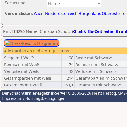
Sortierung
Vereinslisten:
Wien
Niederösterreich
Burgenland
Oberösterrei
Pnr:113296 Name: Christian Schütz (
Grafik Elo-Zeitreihe
,
Grafi
Alle Partien ab Eloliste 1. Juli 2006
Siege mit Weiß:
98
Siege mit Schwarz:
Remisen mit Weiß:
74
Remisen mit Schwarz:
Verluste mit Weiß:
42
Verluste mit Schwarz:
Gesamtpartien mit Weiß:
214
Gesamtpartien mit Schwar
Gesamt % mit Weiß:
63,1
Gesamt % mit Schwarz:
Der Schachturnier-Ergebnis-Server
© 2006-2026 Heinz Herzog
, CMS
Impressum / Nutzungsbedingungen