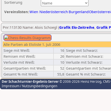
Sortierung
Vereinslisten:
Wien
Niederösterreich
Burgenland
Oberösterrei
Pnr:113130 Name: Alois Schoegl (
Grafik Elo-Zeitreihe
,
Grafik P
Alle Partien ab Eloliste 1. Juli 2006
Siege mit Weiß:
16
Siege mit Schwarz:
Remisen mit Weiß:
26
Remisen mit Schwarz:
Verluste mit Weiß:
10
Verluste mit Schwarz:
Gesamtpartien mit Weiß:
52
Gesamtpartien mit Schwar
Gesamt % mit Weiß:
55,8
Gesamt % mit Schwarz:
Der Schachturnier-Ergebnis-Server
© 2006-2026 Heinz Herzog
, CMS
Impressum / Nutzungsbedingungen