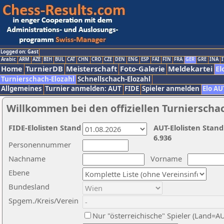
Logged on: Gast
Arabic
ARM
AZE
BIH
BUL
CAT
CHN
CRO
CZE
DEN
ENG
ESP
FAI
FIN
FRA
GER
GRE
INA
I
Home
TurnierDB
Meisterschaft
Foto-Galerie
Meldekartei
El
Turnierschach-Elozahl
Schnellschach-Elozahl
Allgemeines
Turnier anmelden: AUT
FIDE
Spieler anmelden
Elo AU
Willkommen bei den offiziellen Turnierscha
FIDE-Elolisten Stand
AUT-Elolisten Stand
6.936
Personennummer
Nachname
Vorname
Ebene
Bundesland
Spgem./Kreis/Verein
Nur "österreichische" Spieler (Land=A