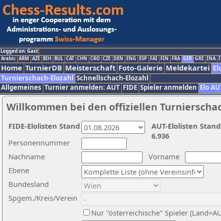
Logged on: Gast
Arabic
ARM
AZE
BIH
BUL
CAT
CHN
CRO
CZE
DEN
ENG
ESP
FAI
FIN
FRA
GER
GRE
INA
I
Home
TurnierDB
Meisterschaft
Foto-Galerie
Meldekartei
El
Turnierschach-Elozahl
Schnellschach-Elozahl
Allgemeines
Turnier anmelden: AUT
FIDE
Spieler anmelden
Elo AU
Willkommen bei den offiziellen Turnierscha
FIDE-Elolisten Stand
AUT-Elolisten Stand
6.936
Personennummer
Nachname
Vorname
Ebene
Bundesland
Spgem./Kreis/Verein
Nur "österreichische" Spieler (Land=A