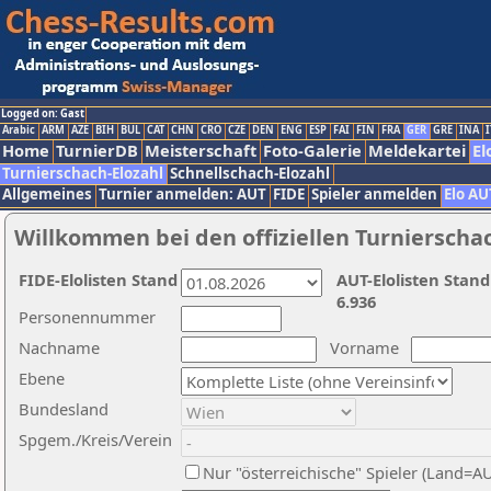
Logged on: Gast
Arabic
ARM
AZE
BIH
BUL
CAT
CHN
CRO
CZE
DEN
ENG
ESP
FAI
FIN
FRA
GER
GRE
INA
I
Home
TurnierDB
Meisterschaft
Foto-Galerie
Meldekartei
El
Turnierschach-Elozahl
Schnellschach-Elozahl
Allgemeines
Turnier anmelden: AUT
FIDE
Spieler anmelden
Elo AU
Willkommen bei den offiziellen Turnierscha
FIDE-Elolisten Stand
AUT-Elolisten Stand
6.936
Personennummer
Nachname
Vorname
Ebene
Bundesland
Spgem./Kreis/Verein
Nur "österreichische" Spieler (Land=A