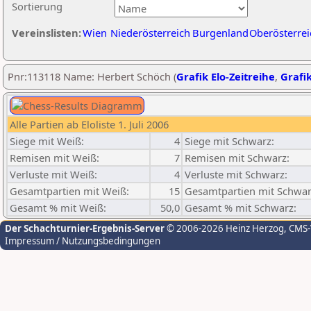
Sortierung
Vereinslisten:
Wien
Niederösterreich
Burgenland
Oberösterrei
Pnr:113118 Name: Herbert Schöch (
Grafik Elo-Zeitreihe
,
Grafik
Alle Partien ab Eloliste 1. Juli 2006
Siege mit Weiß:
4
Siege mit Schwarz:
Remisen mit Weiß:
7
Remisen mit Schwarz:
Verluste mit Weiß:
4
Verluste mit Schwarz:
Gesamtpartien mit Weiß:
15
Gesamtpartien mit Schwar
Gesamt % mit Weiß:
50,0
Gesamt % mit Schwarz:
Der Schachturnier-Ergebnis-Server
© 2006-2026 Heinz Herzog
, CMS
Impressum / Nutzungsbedingungen