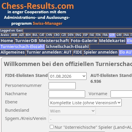
Logged on: Gast
Arabic
ARM
AZE
BIH
BUL
CAT
CHN
CRO
CZE
DEN
ENG
ESP
FAI
FIN
FRA
GER
GRE
INA
I
Home
TurnierDB
Meisterschaft
Foto-Galerie
Meldekartei
El
Turnierschach-Elozahl
Schnellschach-Elozahl
Allgemeines
Turnier anmelden: AUT
FIDE
Spieler anmelden
Elo AU
Willkommen bei den offiziellen Turnierscha
FIDE-Elolisten Stand
AUT-Elolisten Stand
6.936
Personennummer
Nachname
Vorname
Ebene
Bundesland
Spgem./Kreis/Verein
Nur "österreichische" Spieler (Land=A