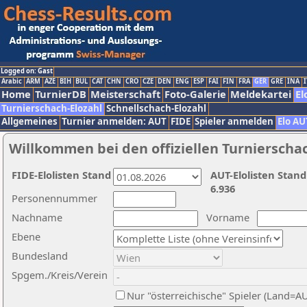
Logged on: Gast
Arabic
ARM
AZE
BIH
BUL
CAT
CHN
CRO
CZE
DEN
ENG
ESP
FAI
FIN
FRA
GER
GRE
INA
I
Home
TurnierDB
Meisterschaft
Foto-Galerie
Meldekartei
El
Turnierschach-Elozahl
Schnellschach-Elozahl
Allgemeines
Turnier anmelden: AUT
FIDE
Spieler anmelden
Elo AU
Willkommen bei den offiziellen Turnierscha
FIDE-Elolisten Stand
AUT-Elolisten Stand
6.936
Personennummer
Nachname
Vorname
Ebene
Bundesland
Spgem./Kreis/Verein
Nur "österreichische" Spieler (Land=A