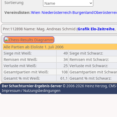
Sortierung
Vereinslisten:
Wien
Niederösterreich
Burgenland
Oberösterrei
Pnr:112898 Name: Mag. Andreas Schmid (
Grafik Elo-Zeitreihe
,
Alle Partien ab Eloliste 1. Juli 2006
Siege mit Weiß:
49
Siege mit Schwarz:
Remisen mit Weiß:
34
Remisen mit Schwarz:
Verluste mit Weiß:
25
Verluste mit Schwarz:
Gesamtpartien mit Weiß:
108
Gesamtpartien mit Schwar
Gesamt % mit Weiß:
61,1
Gesamt % mit Schwarz:
Der Schachturnier-Ergebnis-Server
© 2006-2026 Heinz Herzog
, CMS
Impressum / Nutzungsbedingungen