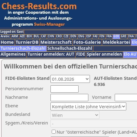
Logged on: Gast
Arabic
ARM
AZE
BIH
BUL
CAT
CHN
CRO
CZE
DEN
ENG
ESP
FAI
FIN
FRA
GER
GRE
INA
I
Home
TurnierDB
Meisterschaft
Foto-Galerie
Meldekartei
El
Turnierschach-Elozahl
Schnellschach-Elozahl
Allgemeines
Turnier anmelden: AUT
FIDE
Spieler anmelden
Elo AU
Willkommen bei den offiziellen Turnierscha
FIDE-Elolisten Stand
AUT-Elolisten Stand
6.936
Personennummer
Nachname
Vorname
Ebene
Bundesland
Spgem./Kreis/Verein
Nur "österreichische" Spieler (Land=A