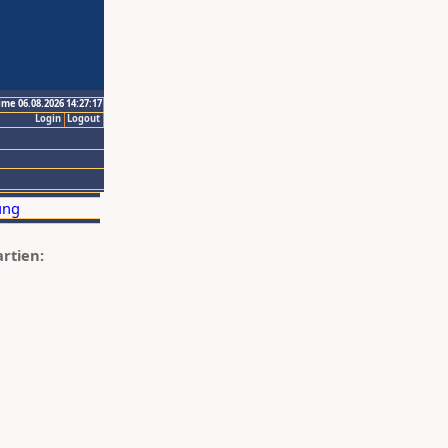
ime 06.08.2026 14:27:17
Login
Logout
artien: