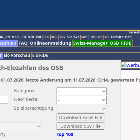
Servert
TA
JPN
MKD
LTU
NED
POL
POR
ROU
RUS
SRB
SVK
SWE
TUR
UKR
VIE
FontSize:11pt
ozahlen
FAQ
Onlineanmeldung
Swiss-Manager
ÖSB
FIDE
T
Elo Vorschau
Elo FIDE
ch-Elozahlen des ÖSB
 01.07.2026, letzte Änderung am 11.07.2026 13:14, gewertete P
Kategorie
Geschlecht
Spielberechtigung
Top 100
UT)