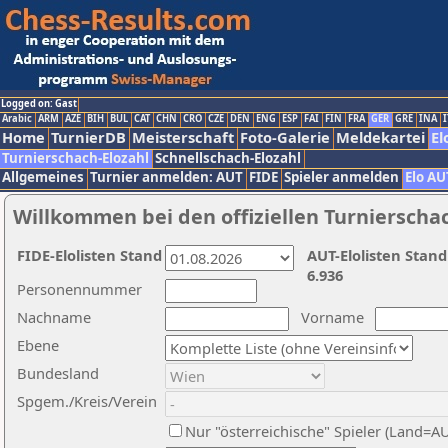
Logged on: Gast
Arabic
ARM
AZE
BIH
BUL
CAT
CHN
CRO
CZE
DEN
ENG
ESP
FAI
FIN
FRA
GER
GRE
INA
I
Home
TurnierDB
Meisterschaft
Foto-Galerie
Meldekartei
El
Turnierschach-Elozahl
Schnellschach-Elozahl
Allgemeines
Turnier anmelden: AUT
FIDE
Spieler anmelden
Elo AU
Willkommen bei den offiziellen Turnierscha
FIDE-Elolisten Stand
AUT-Elolisten Stand
6.936
Personennummer
Nachname
Vorname
Ebene
Bundesland
Spgem./Kreis/Verein
Nur "österreichische" Spieler (Land=A