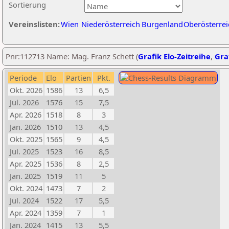
Sortierung
Vereinslisten:
Wien
Niederösterreich
Burgenland
Oberösterrei
Pnr:112713 Name: Mag. Franz Schett (
Grafik Elo-Zeitreihe
,
Graf
Periode
Elo
Partien
Pkt.
Okt. 2026
1586
13
6,5
Jul. 2026
1576
15
7,5
Apr. 2026
1518
8
3
Jan. 2026
1510
13
4,5
Okt. 2025
1565
9
4,5
Jul. 2025
1523
16
8,5
Apr. 2025
1536
8
2,5
Jan. 2025
1519
11
5
Okt. 2024
1473
7
2
Jul. 2024
1522
17
5,5
Apr. 2024
1359
7
1
Jan. 2024
1415
13
5,5